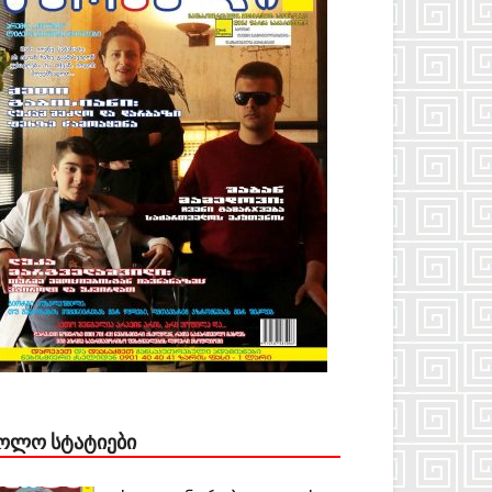
ᲝᲚᲝ ᲡᲢᲐᲢᲘᲔᲑᲘ