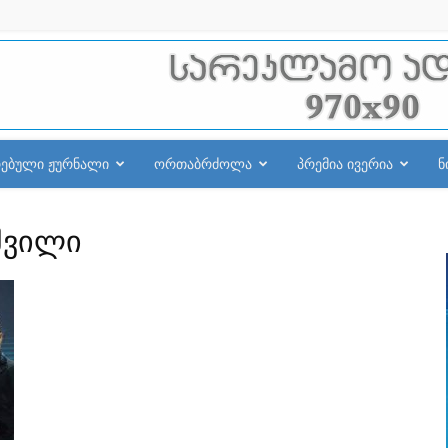
რებული ჟურნალი
ორთაბრძოლა
პრემია ივერია
ნ
შვილი