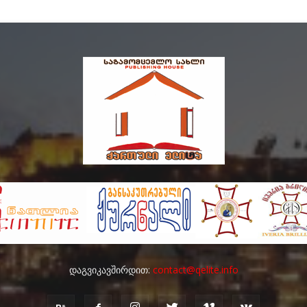
დაგვიკავშირდით:
contact@qelite.info