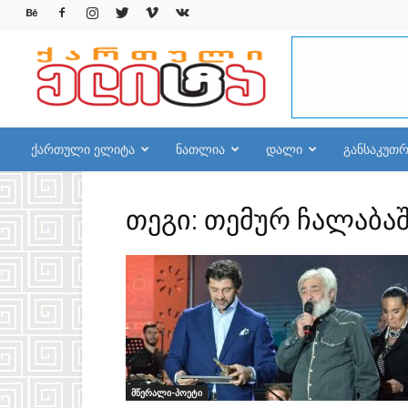
qelite.info
ქართული ელიტა
ნათლია
დალი
განსაკუთ
თეგი: თემურ ჩალაბა
მწერალი-პოეტი