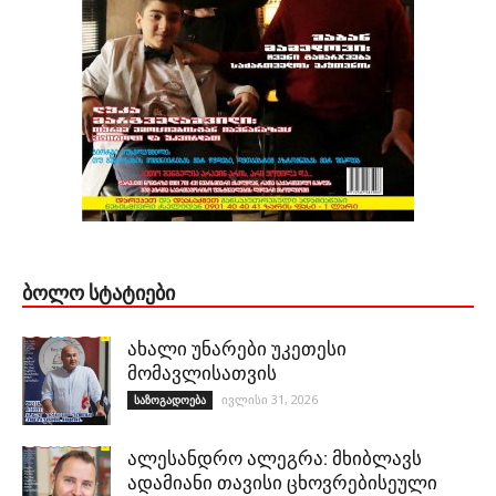
ᲑᲝᲚᲝ ᲡᲢᲐᲢᲘᲔᲑᲘ
ახალი უნარები უკეთესი
მომავლისათვის
ივლისი 31, 2026
საზოგადოება
ალესანდრო ალეგრა: მხიბლავს
ადამიანი თავისი ცხოვრებისეული