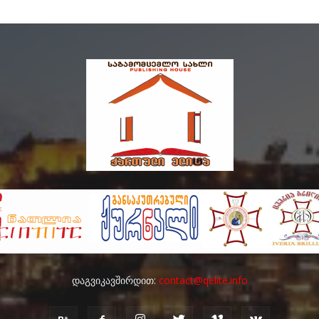
დაგვიკავშირდით:
contact@qelite.info