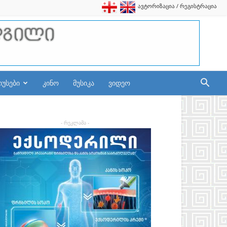
ავტორიზაცია / რეგისტრაცია
იუსები
კინო
მუსიკა
ვიდეო
- რეკლამა -