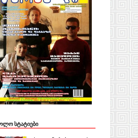
ᲝᲚᲝ ᲡᲢᲐᲢᲘᲔᲑᲘ