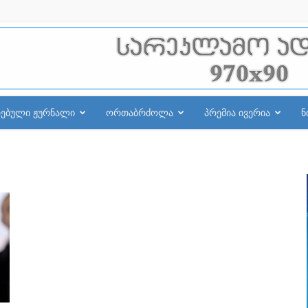
რებული ჟურნალი
ორთაბრძოლა
პრემია ივერია
ნ