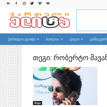
qelite.info
ქართული ელიტა
ნათლია
დალი
განსაკუთ
თეგი: რობერტო მავა
მოდა