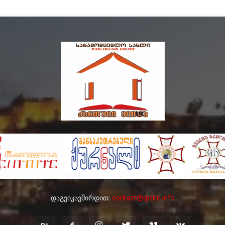
დაგვიკავშირდით:
contact@qelite.info