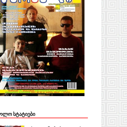
ᲝᲚᲝ ᲡᲢᲐᲢᲘᲔᲑᲘ