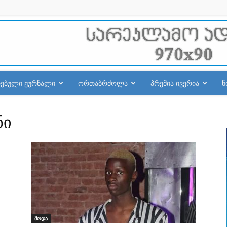
რებული ჟურნალი
ორთაბრძოლა
პრემია ივერია
ნ
ნი
მოდა