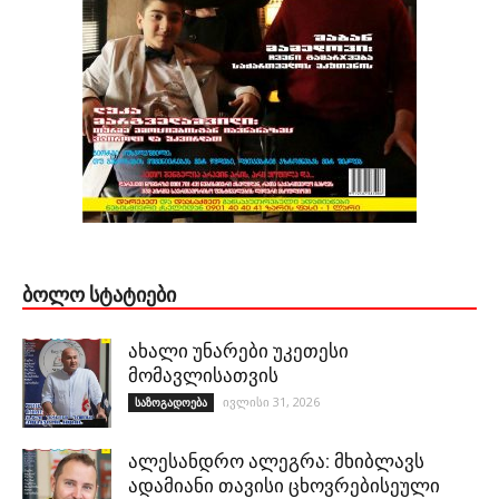
ᲑᲝᲚᲝ ᲡᲢᲐᲢᲘᲔᲑᲘ
ახალი უნარები უკეთესი
მომავლისათვის
ივლისი 31, 2026
საზოგადოება
ალესანდრო ალეგრა: მხიბლავს
ადამიანი თავისი ცხოვრებისეული