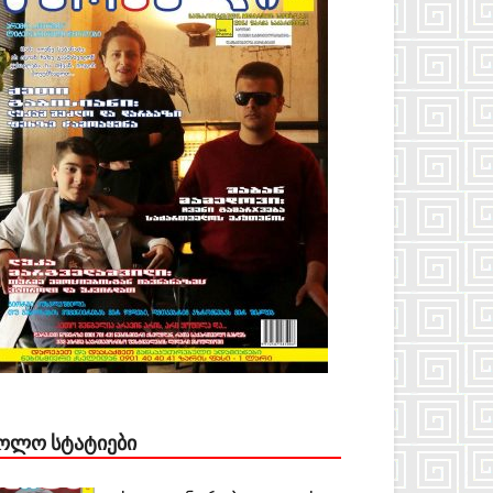
ᲝᲚᲝ ᲡᲢᲐᲢᲘᲔᲑᲘ