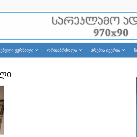
რებული ჟურნალი
ორთაბრძოლა
პრემია ივერია
ნ
ილი