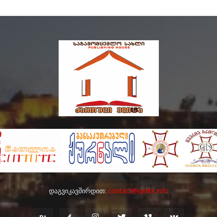
დაგვიკავშირდით:
contact@qelite.info