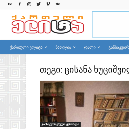
qelite.info
ქართული ელიტა
ნათლია
დალი
განსაკუთ
თეგი: ცისანა ხუციშვ
განსაკუთრებული ჟურნალი