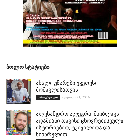
ᲑᲝᲚᲝ ᲡᲢᲐᲢᲘᲔᲑᲘ
ახალი უნარები უკეთესი
მომავლისათვის
ივლისი 31, 2026
საზოგადოება
ალესანდრო ალეგრა: მხიბლავს
ადამიანი თავისი ცხოვრებისეული
ისტორიებით, ტკივილითა და
სიხარულით…