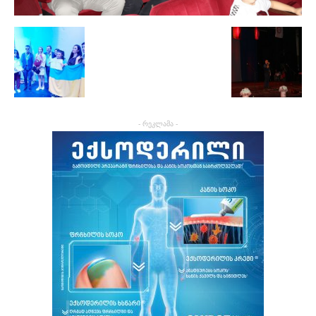
- რეკლამა -