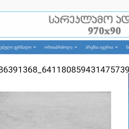
რებული ჟურნალი
ორთაბრძოლა
პრემია ივერია
ნ
86391368_641180859431475739