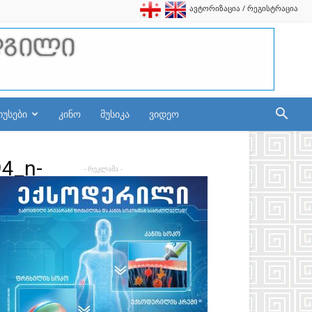
ავტორიზაცია / რეგისტრაცია
იუსები
კინო
მუსიკა
ვიდეო
4_n-
- რეკლამა -