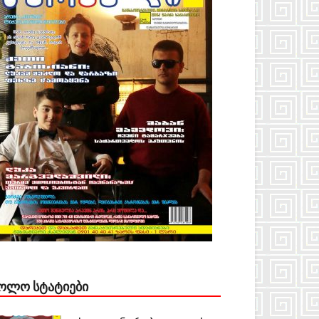
ᲝᲚᲝ ᲡᲢᲐᲢᲘᲔᲑᲘ