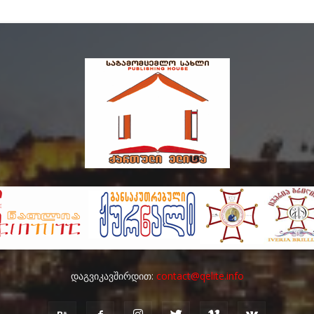
დაგვიკავშირდით:
contact@qelite.info