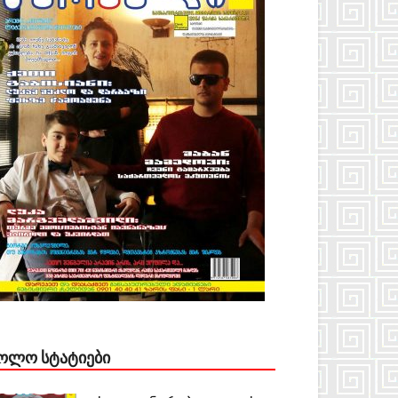
ᲝᲚᲝ ᲡᲢᲐᲢᲘᲔᲑᲘ