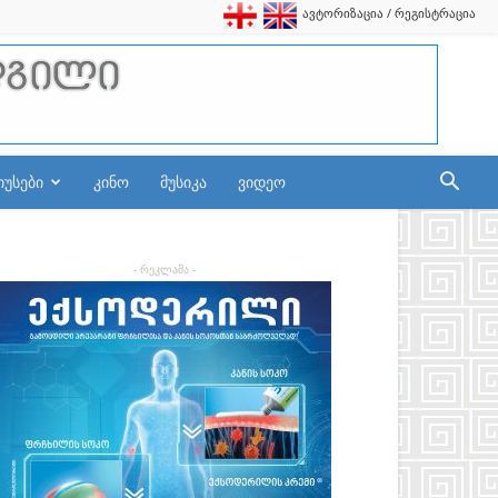
ავტორიზაცია / რეგისტრაცია
იუსები
კინო
მუსიკა
ვიდეო
- რეკლამა -