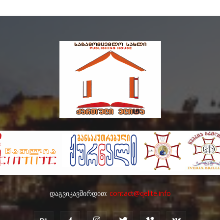
დაგვიკავშირდით:
contact@qelite.info