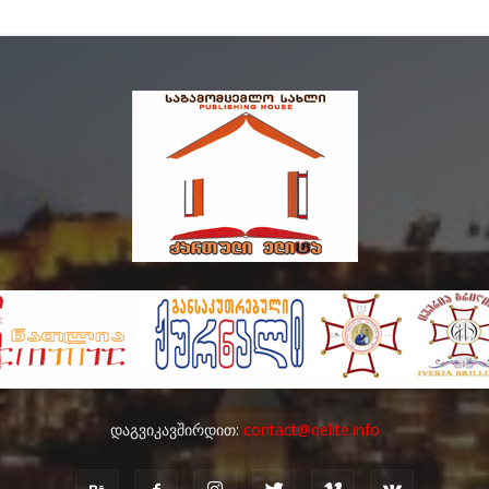
დაგვიკავშირდით:
contact@qelite.info