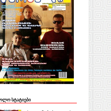
ᲝᲚᲝ ᲡᲢᲐᲢᲘᲔᲑᲘ