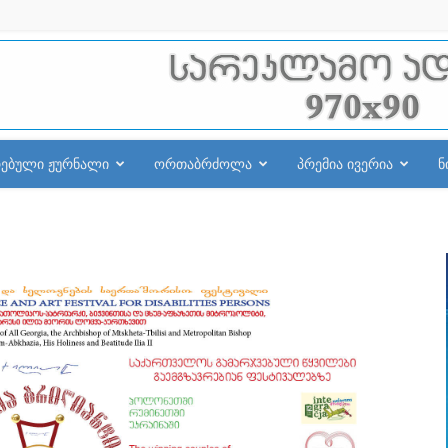
რებული ჟურნალი
ორთაბრძოლა
პრემია ივერია
ნ