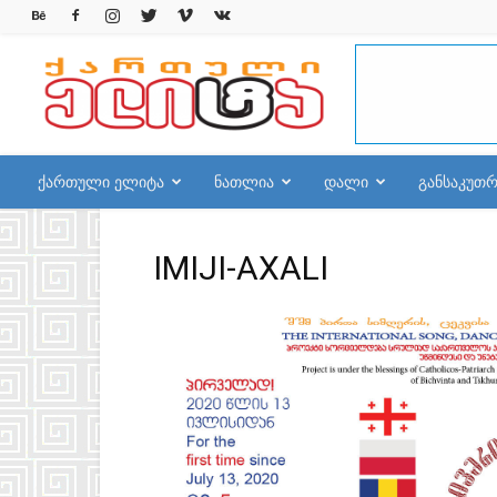
qelite.info
ქართული ელიტა
ნათლია
დალი
განსაკუთ
IMIJI-AXALI