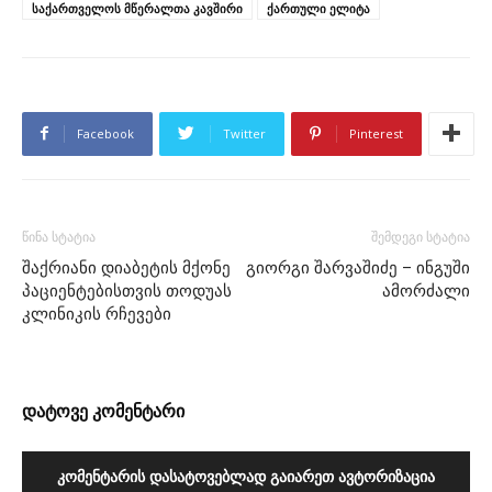
საქართველოს მწერალთა კავშირი
ქართული ელიტა
Facebook
Twitter
Pinterest
წინა სტატია
შემდეგი სტატია
შაქრიანი დიაბეტის მქონე
გიორგი შარვაშიძე – ინგუში
პაციენტებისთვის თოდუას
ამორძალი
კლინიკის რჩევები
დატოვე კომენტარი
ᲙᲝᲛᲔᲜᲢᲐᲠᲘᲡ ᲓᲐᲡᲐᲢᲝᲕᲔᲑᲚᲐᲓ ᲒᲐᲘᲐᲠᲔᲗ ᲐᲕᲢᲝᲠᲘᲖᲐᲪᲘᲐ