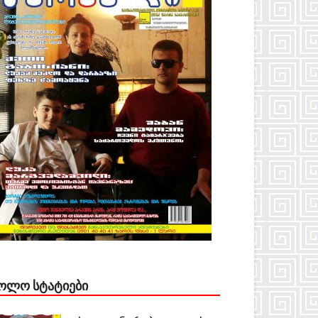
ᲝᲚᲝ ᲡᲢᲐᲢᲘᲔᲑᲘ