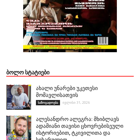
ᲑᲝᲚᲝ ᲡᲢᲐᲢᲘᲔᲑᲘ
ახალი უნარები უკეთესი
მომავლისათვის
ივლისი 31, 2026
საზოგადოება
ალესანდრო ალეგრა: მხიბლავს
ადამიანი თავისი ცხოვრებისეული
ისტორიებით, ტკივილითა და
სიხარულით…