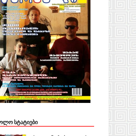
ᲝᲚᲝ ᲡᲢᲐᲢᲘᲔᲑᲘ