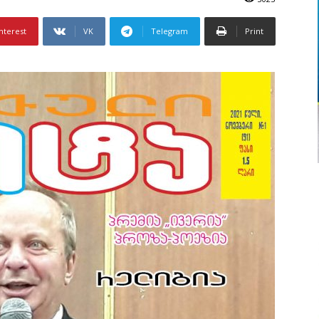
nterest
VK
Telegram
Print