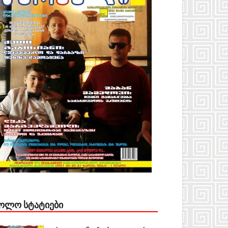
ᲝᲚᲝ ᲡᲢᲐᲢᲘᲔᲑᲘ