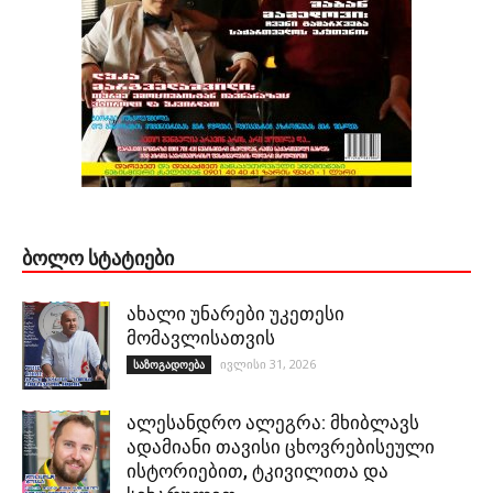
ᲑᲝᲚᲝ ᲡᲢᲐᲢᲘᲔᲑᲘ
ახალი უნარები უკეთესი
მომავლისათვის
ივლისი 31, 2026
საზოგადოება
ალესანდრო ალეგრა: მხიბლავს
ადამიანი თავისი ცხოვრებისეული
ისტორიებით, ტკივილითა და