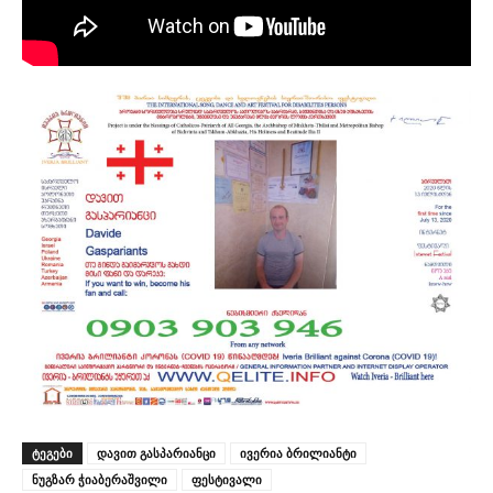
ᲢᲔᲒᲔᲑᲘ
დავით გასპარიანცი
ივერია ბრილიანტი
ნუგზარ ჭიაბერაშვილი
ფესტივალი