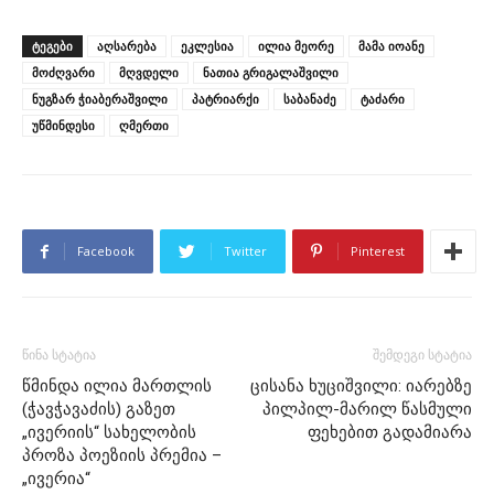
ᲢᲔᲒᲔᲑᲘ
აღსარება
ეკლესია
ილია მეორე
მამა იოანე
მოძღვარი
მღვდელი
ნათია გრიგალაშვილი
ნუგზარ ჭიაბერაშვილი
პატრიარქი
საბანაძე
ტაძარი
უწმინდესი
ღმერთი
Facebook
Twitter
Pinterest
წინა სტატია
შემდეგი სტატია
წმინდა ილია მართლის
ცისანა ხუციშვილი: იარებზე
(ჭავჭავაძის) გაზეთ
პილპილ-მარილ წასმული
„ივერიის“ სახელობის
ფეხებით გადამიარა
პროზა პოეზიის პრემია –
„ივერია“