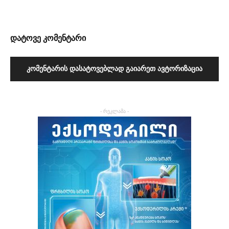
დატოვე კომენტარი
ᲙᲝᲛᲔᲜᲢᲐᲠᲘᲡ ᲓᲐᲡᲐᲢᲝᲕᲔᲑᲚᲐᲓ ᲒᲐᲘᲐᲠᲔᲗ ᲐᲕᲢᲝᲠᲘᲖᲐᲪᲘᲐ
- რეკლამა -