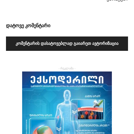
დატოვე კომენტარი
ᲙᲝᲛᲔᲜᲢᲐᲠᲘᲡ ᲓᲐᲡᲐᲢᲝᲕᲔᲑᲚᲐᲓ ᲒᲐᲘᲐᲠᲔᲗ ᲐᲕᲢᲝᲠᲘᲖᲐᲪᲘᲐ
- რეკლამა -