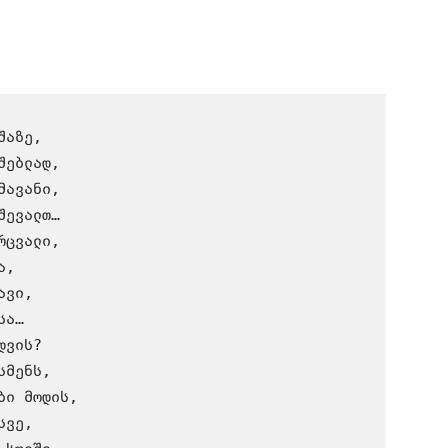
აზე,

ებლად,

ავანი,

ევალთ…

ცვალი,

,

ვი,

ა…

ვის?

მენს,

ი მოდის,

ვე,
