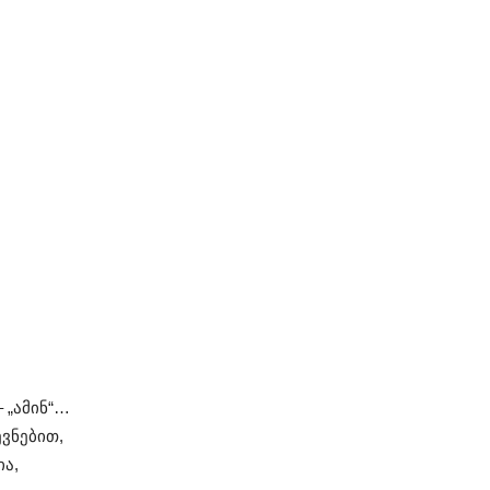
 „ამინ“…
ევნებით,
ია,