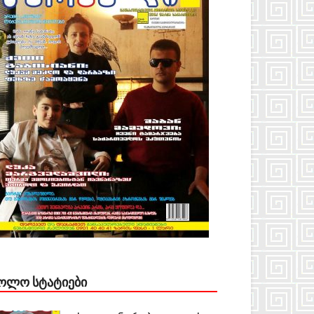
ᲝᲚᲝ ᲡᲢᲐᲢᲘᲔᲑᲘ