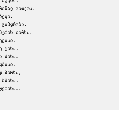
სულში,

ინავ თითქოს,

ელი,

გიპყრობს,

ტრის ძირსა,

ლისა,

 ცისა,

 ძისა…

მისა,

 პირსა,

ხმისა,

ვთისა….
