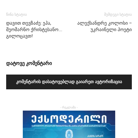
წინა სტატია
შემდეგი სტატია
დავით თევზაძე: ეჰა,
ალექსანდრე კოლოსი –
მეომარნო ქრისტესანო….
უკრაინელი პოეტი
გილოცავთ!
დატოვე კომენტარი
ᲙᲝᲛᲔᲜᲢᲐᲠᲘᲡ ᲓᲐᲡᲐᲢᲝᲕᲔᲑᲚᲐᲓ ᲒᲐᲘᲐᲠᲔᲗ ᲐᲕᲢᲝᲠᲘᲖᲐᲪᲘᲐ
- რეკლამა -