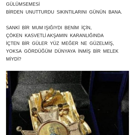
GÜLÜMSEMESİ
BİRDEN UNUTTURDU SIKINTILARINI GÜNÜN BANA.
SANKİ BİR MUM IŞIĞIYDI BENİM İÇİN,
ÇÖKEN KASVETLİ AKŞAMIN KARANLIĞINDA
İÇTEN BİR GÜLER YÜZ MEĞER NE GÜZELMİŞ,
YOKSA GÖRDÜĞÜM DÜNYAYA İNMİŞ BİR MELEK
MİYDİ?