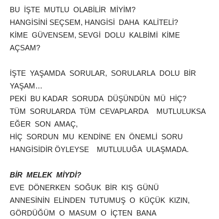
BU İŞTE MUTLU OLABİLİR MİYİM?
HANGİSİNİ SEÇSEM, HANGİSİ DAHA KALİTELİ?
KİME GÜVENSEM, SEVGİ DOLU KALBİMİ KİME
AÇSAM?
İŞTE YAŞAMDA SORULAR, SORULARLA DOLU BİR
YAŞAM…
PEKİ BU KADAR SORUDA DÜŞÜNDÜN MÜ HİÇ?
TÜM SORULARDA TÜM CEVAPLARDA MUTLULUKSA
EĞER SON AMAÇ,
HİÇ SORDUN MU KENDİNE EN ÖNEMLİ SORU
HANGİSİDİR ÖYLEYSE MUTLULUĞA ULAŞMADA.
BİR MELEK MİYDİ?
EVE DÖNERKEN SOĞUK BİR KIŞ GÜNÜ
ANNESİNİN ELİNDEN TUTUMUŞ O KÜÇÜK KIZIN,
GÖRDÜĞÜM O MASUM O İÇTEN BANA