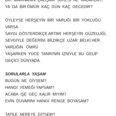
YA DA BİR ÖMÜR KAÇ GÜN KAÇ GECEDİR?
ÖYLEYSE HERŞEYİN BİR VARLIĞI BİR YOKLUĞU
VARSA
SAYGI GÖSTERDİKÇE ARTAR HERŞEYİN GÜZELLİĞİ,
SEVGİYLE DEĞERİNİ BİLDİKÇE UZAR BELKİ HER
VARLIĞIN ÖMRÜ
YAŞARKEN YÜCE TANRI’NIN İZNİYLE BU GELİP
GEÇİCİ DÜNYADA.
SORULARLA YAŞAM
BUGÜN NE GİYSEM?
HANGİ YEMEĞİ YAPSAM?
ACABA İŞE GEÇ KALIR MIYIM?
EVİN DUVARINI HANGİ RENGE BOYASAM?
TATİLE NEREYE GİTSEM?