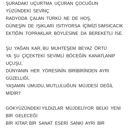
ŞURADAKİ UÇURTMA UÇURAN ÇOCUĞUN
YÜZÜNDEKİ SEVİNÇ
RADYODA ÇALAN TÜRKÜ NE DE HOŞ,
GÜNEŞİN DE IŞIKLARI ISITIYORSA İÇİMİZİ SIMSICACIK
EKTİĞİN TOPRAKLAR BÖYLESİNE DA BEREKETLİ İSE.
ŞU YAĞAN KAR, BU MUHTEŞEM BEYAZ ÖRTÜ
YA ŞU ÇİÇEKTEKİ SEVİMLİ BÖCEĞİN KANATLANIP
UÇUŞU,
DÜNYANIN HER YÖRESİNİN BİRİBİRİNDEN AYRI
GÜZELLİĞİ,
YAŞAMIN UMUDU, MUTLULUĞUN MÜJDESİ DEĞİL
MİDİR?
GÖKYÜZÜNDEKİ YILDIZLAR MÜJDELİYOR BELKİ YENİ
BİR GELECEĞİ
BİR KİTAP, BİR SANAT ESERİ SANKİ AYRI BİR