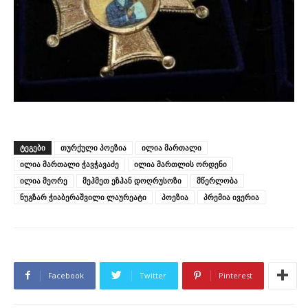
ᲢᲔᲒᲔᲑᲘ
თურქული პოეზია
ილია მართალი
ილია მართალი ჭავჭავაძე
ილია მართლის ორდენი
ილია მეორე
მეჰმეთ ეზჰან დოღრუსოზი
მწერლობა
ნუგზარ ჭიაბერაშვილი ლაურეატი
პოეზია
პრემია ივერია
Facebook
Twitter
Pinterest