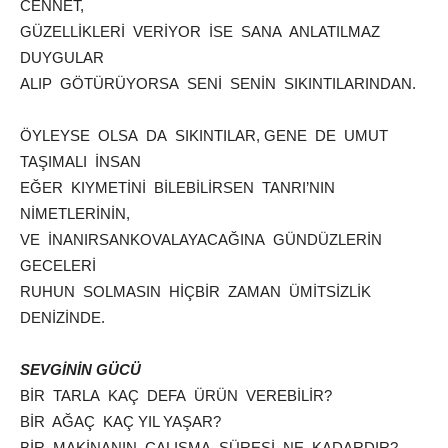
CENNET,
GÜZELLİKLERİ VERİYOR İSE SANA ANLATILMAZ
DUYGULAR
ALIP GÖTÜRÜYORSA SENİ SENİN SIKINTILARINDAN.
ÖYLEYSE OLSA DA SIKINTILAR, GENE DE UMUT
TAŞIMALI İNSAN
EĞER KIYMETİNİ BİLEBİLİRSEN TANRI’NIN
NİMETLERİNİN,
VE İNANIRSANKOVALAYACAĞINA GÜNDÜZLERİN
GECELERİ
RUHUN SOLMASIN HİÇBİR ZAMAN ÜMİTSİZLİK
DENİZİNDE.
SEVGİNİN GÜCÜ
BİR TARLA KAÇ DEFA ÜRÜN VEREBİLİR?
BİR AĞAÇ KAÇ YIL YAŞAR?
BİR MAKİNANIN ÇALIŞMA SÜRESİ NE KADARDIR?