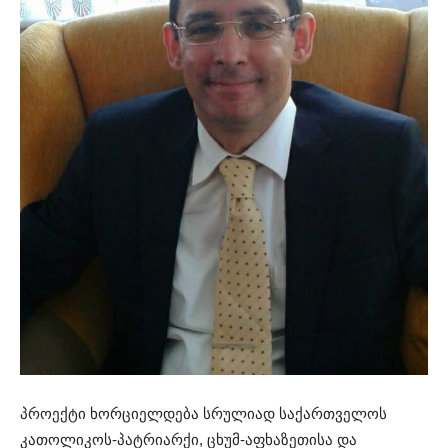
პროექტი ხორციელდება სრულიად საქართველოს
კათოლიკოს-პატრიარქი, ცხუმ-აფხაზეთისა და