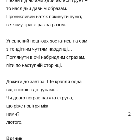
Нехай під ногами здригається ґрунт –
то наслідки давнім образам.
Проникливий натяк покинути пункт,
в якому трясе раз за разом.
Упевнений поштовх зостатись на сам
з тендітним чуттям наодинці…
Поглянути в очі набридлим страхам,
піти по наступній сторінці.
Дожити до завтра. Ще крапля одна
від спокою і до цунамі…
Чи довго пограє натята струна,
що ріже повітря між
нами? 2
лютого,
Вогник