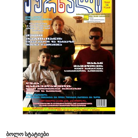
ᲑᲝᲚᲝ ᲡᲢᲐᲢᲘᲔᲑᲘ