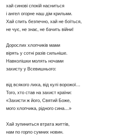
хай синові спокій насниться
і ангел огорне наш дім крильми.
Хай спить безпечно, хай не боїться,
не чує, не знає, не бачить війни!
Дорослих хлопчиків мами
вірять у сотні разів сильніше.
Навколішки молять ночами
захисту у Всевишнього:
від всякого лиха, від кулі ворожої…
Того, хто став на захист країни:
«Захисти ж його, Святий Боже,
мого хлопчика, рідного сина…»
Хай зупиниться втрата життів,
нам по горло сумних новин.