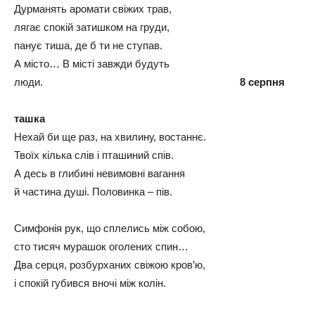
Дурманять аромати свіжих трав,
лягає спокій затишком на груди,
панує тиша, де б ти не ступав.
А місто… В місті завжди будуть
люди.
8 серпня
ташка
Нехай би ще раз, на хвилину, востаннє.
Твоїх кілька слів і пташиний спів.
А десь в глибині невимовні вагання
й частина душі. Половинка – пів.
Симфонія рук, що сплелись між собою,
сто тисяч мурашок оголених спин…
Два серця, розбурханих свіжою кров’ю,
і спокій губився вночі між колін.