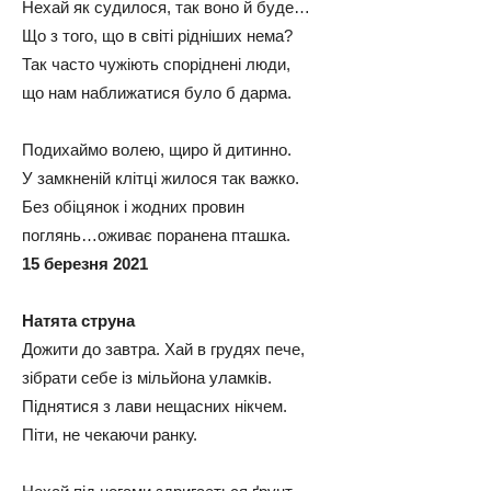
Нехай як судилося, так воно й буде…
Що з того, що в світі рідніших нема?
Так часто чужіють споріднені люди,
що нам наближатися було б дарма.
Подихаймо волею, щиро й дитинно.
У замкненій клітці жилося так важко.
Без обіцянок і жодних провин
поглянь…оживає поранена пташка.
15 березня 2021
Натята струна
Дожити до завтра. Хай в грудях пече,
зібрати себе із мільйона уламків.
Піднятися з лави нещасних нікчем.
Піти, не чекаючи ранку.