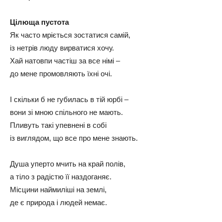
Цілюща пустота
Як часто мріється зостатися самій,
із нетрів люду вирватися хочу.
Хай натовпи частіш за все німі –
до мене промовляють їхні очі.
І скільки б не губилась в тій юрбі –
вони зі мною спільного не мають.
Пливуть такі упевнені в собі
із виглядом, що все про мене знають.
Душа уперто мчить на край полів,
а тіло з радістю її наздоганяє.
Місцини наймиліші на землі,
де є природа і людей немає.