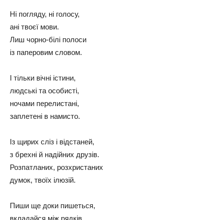
Ні погляду, ні голосу,
ані твоєї мови.
Лиш чорно-білі полоси
із паперовим словом.
І тільки вічні істини,
людські та особисті,
ночами перелистані,
заплетені в намисто.
Із щирих сліз і відстаней,
з брехні й надійних друзів.
Розпатланих, розхристаних
думок, твоїх ілюзій.
Пиши ще доки пишеться,
вкладайся між рядків.