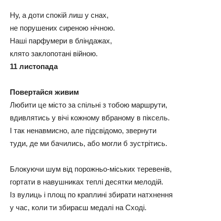
Ну, а доти спокій лиш у снах,
не порушених сиреною нічною.
Наші парфумери в бліндажах,
клято заклопотані війною.
11 листопада
Повертайся живим
Любити це місто за спільні з тобою маршрути,
вдивлятись у вічі кожному вбраному в піксель.
І так ненавмисно, але підсвідомо, звернути
туди, де ми бачились, або могли б зустрітись.
Блокуючи шум від порожньо-міських теревенів,
гортати в навушниках теплі десятки мелодій.
Із вулиць і площ по краплині збирати натхнення
у час, коли ти збираєш медалі на Сході.