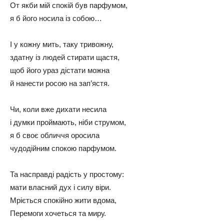
От якби мій спокій був парфумом,
я б його носила із собою…
І у кожну мить, таку тривожну,
здатну із людей стирати щастя,
щоб його ураз дістати можна
й нанести росою на зап’ястя.
Чи, коли вже дихати несила
і думки проймають, ніби струмом,
я б своє обличчя оросила
чудодійним спокою парфумом.
Та насправді радість у простому:
мати власний дух і силу віри.
Мріється спокійно жити вдома,
Перемоги хочеться та миру.