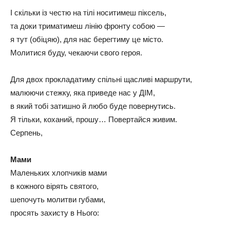
І скільки із честю на тілі носитимеш піксель,
та доки триматимеш лінію фронту собою —
я тут (обіцяю), для нас берегтиму це місто.
Молитися буду, чекаючи свого героя.
Для двох прокладатиму спільні щасливі маршрути,
малюючи стежку, яка приведе нас у ДІМ,
в який тобі затишно й любо буде повернутись.
Я тільки, коханий, прошу… Повертайся живим.
Серпень,
Мами
Маленьких хлопчиків мами
в кожного вірять святого,
шепочуть молитви губами,
просять захисту в Нього: