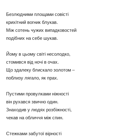
Безлюдними площами совісті
крихітний вогник блукав.
Між сотень чужих випадковостей
подібних на себе шукав.
Йому в цьому світі несолодко,
стомився від ночі в очах.
Що здалеку блискало золотом –
поблизу лягало, як прах.
Пустими провулками ніжності
він рухався звично один.
Знаходив у людях розбіжності,
чекав на обличчя між спин.
Стежками забутої вірності