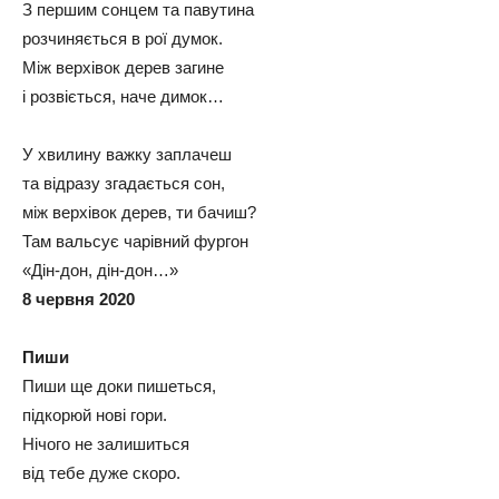
З першим сонцем та павутина
розчиняється в рої думок.
Між верхівок дерев загине
і розвіється, наче димок…
У хвилину важку заплачеш
та відразу згадається сон,
між верхівок дерев, ти бачиш?
Там вальсує чарівний фургон
«Дін-дон, дін-дон…»
8 червня 2020
Пиши
Пиши ще доки пишеться,
підкорюй нові гори.
Нічого не залишиться
від тебе дуже скоро.