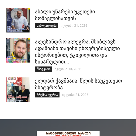
ახალი უნარები უკეთესი
მომავლისათვის
ივლისი 31, 2026
საზოგადოება
ალესანდრო ალეგრა: მხიბლავს
ადამიანი თავისი ცხოვრებისეული
ისტორიებით, ტკივილითა და
სიხარულით…
ივლისი 30, 2026
მხატვარი
ელდარ ქავშბაია: წლის საუკეთესო
მხატვრობა
ივლისი 21, 2026
პრემია ივერია