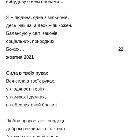
вибудовую вежі словами…
Я – людина, одна з мільйонів,
десь інакша, а десь – як кожен.
Балансую у світі законів,
соціальних, природних,
Божих…
22
жовтня 2021
Сила в твоїх руках
Вся сила в твоїх руках,
у людяності і світлі,
у намірах і думках,
в небесних очей блакиті.
Любов проростає з сердець,
добром розливається казка.
А кожен щасливий кінець –