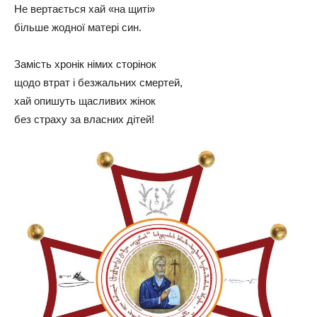
Не вертається хай «на щиті»
більше жодної матері син.
Замість хронік німих сторінок
щодо втрат і безжальних смертей,
хай опишуть щасливих жінок
без страху за власних дітей!