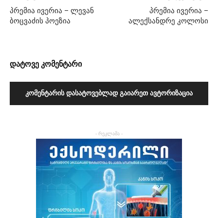
პრემია ივერია – ლევან
პრემია ივერია –
ბოცვაძის პოეზია
ალექსანდრე კოლოსი
დატოვე კომენტარი
ᲙᲝᲛᲔᲜᲢᲐᲠᲘᲡ ᲓᲐᲡᲐᲢᲝᲕᲔᲑᲚᲐᲓ ᲒᲐᲘᲐᲠᲔᲗ ᲐᲕᲢᲝᲠᲘᲖᲐᲪᲘᲐ
- რეკლამა -