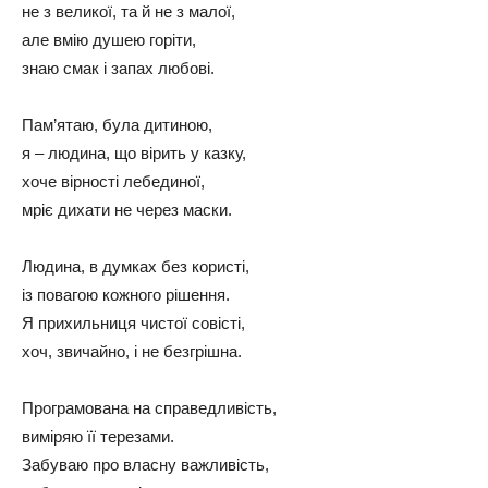
не з великої, та й не з малої,
але вмію душею горіти,
знаю смак і запах любові.
Пам’ятаю, була дитиною,
я – людина, що вірить у казку,
хоче вірності лебединої,
мріє дихати не через маски.
Людина, в думках без користі,
із повагою кожного рішення.
Я прихильниця чистої совісті,
хоч, звичайно, і не безгрішна.
Програмована на справедливість,
виміряю її терезами.
Забуваю про власну важливість,