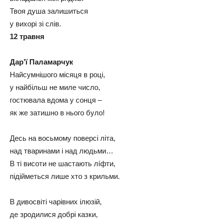
Твоя душа залишиться
у вихорі зі слів.
12 травня
Дар’ї Паламарчук
Найсумнішого місяця в році,
у найбільш не миле число,
гостювала вдома у сонця –
як же затишно в нього було!
Десь на восьмому поверсі літа,
над тваринами і над людьми…
В ті висоти не шастають лíфти,
підійметься лише хто з крильми.
В дивосвіті чарівних ілюзій,
де зродилися добрі казки,