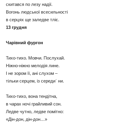
скитався по лезу надії.
Вогонь людської всесильності
в серцях ще заледве тліє.
13 грудня
Чарівний фургон
Тихо-тихо. Мовчи. Послухай.
Ніжно-ніжно мелодія лине.
І не зором її, ані слухом –
тільки серцем, із середи΄ ни.
Тихо-тихо, вона тендітна,
в чарах ночі грайливий сон.
Ледве чутно, ледве помітно:
«Дін-дон, дін-дон…»