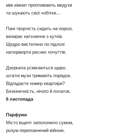
між кімнат пропливають медузи
та шукають свої чобітки…
Пані творчість сидить на порозі,
визирає натхнення з кутків.
Щедро вистелено по підлозі
натюрморти рясних почуттів.
Дзеркала усміхаються щиро,
штатні музи тримають порядок.
Відгадаєте номер квартири?
Безкінечність, нічого й початок.
6 листопада
Парфуми
Місто вщент заполонило сумом,
розум переповнений війною.