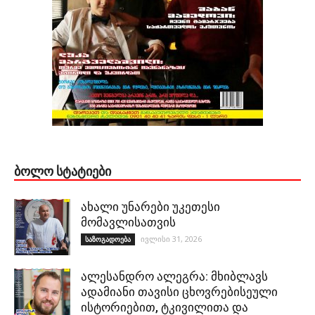
ᲑᲝᲚᲝ ᲡᲢᲐᲢᲘᲔᲑᲘ
ახალი უნარები უკეთესი
მომავლისათვის
ივლისი 31, 2026
საზოგადოება
ალესანდრო ალეგრა: მხიბლავს
ადამიანი თავისი ცხოვრებისეული
ისტორიებით, ტკივილითა და