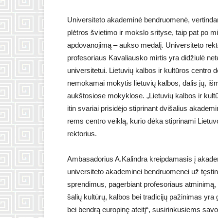
Universiteto akademinė bendruomenė, vertindama
plėtros švietimo ir mokslo srityse, taip pat po m
apdovanojimą – aukso medalį. Universiteto rek
profesoriaus Kavaliausko mirtis yra didžiulė netek
universitetui. Lietuvių kalbos ir kultūros centro
nemokamai mokytis lietuvių kalbos, dalis jų, išmo
aukštosiose mokyklose. „Lietuvių kalbos ir kult
itin svariai prisidėjo stiprinant dvišalius akadem
rems centro veiklą, kurio dėka stiprinami Lietuvo
rektorius.
Ambasadorius A.Kalindra kreipdamasis į akadem
universiteto akademinei bendruomenei už tęstinę
sprendimus, pagerbiant profesoriaus atminimą, s
šalių kultūrų, kalbos bei tradicijų pažinimas yra g
bei bendrą europinę ateitį“, susirinkusiems sa