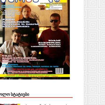
ᲝᲚᲝ ᲡᲢᲐᲢᲘᲔᲑᲘ