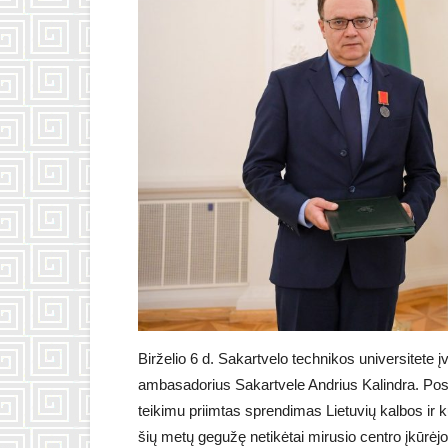
Birželio 6 d. Sakartvelo technikos universitet
ambasadorius Sakartvele Andrius Kalindra. Po
teikimu priimtas sprendimas Lietuvių kalbos ir ku
šių metų gegužę netikėtai mirusio centro įkūrėj