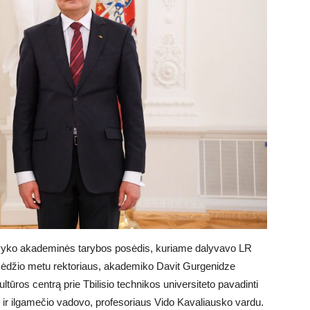
e įvyko akademinės tarybos posėdis, kuriame dalyvavo LR
sėdžio metu rektoriaus, akademiko Davit Gurgenidze
ltūros centrą prie Tbilisio technikos universiteto pavadinti
o ir ilgamečio vadovo, profesoriaus Vido Kavaliausko vardu.