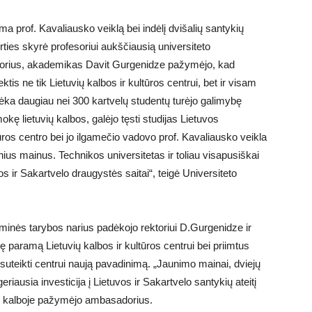
 prof. Kavaliausko veiklą bei indėlį dvišalių santykių
irties skyrė profesoriui aukščiausią universiteto
torius, akademikas Davit Gurgenidze pažymėjo, kad
tis ne tik Lietuvių kalbos ir kultūros centrui, bet ir visam
 dėka daugiau nei 300 kartvelų studentų turėjo galimybę
kę lietuvių kalbos, galėjo tęsti studijas Lietuvos
ūros centro bei jo ilgamečio vadovo prof. Kavaliausko veikla
inius mainus. Technikos universitetas ir toliau visapusiškai
s ir Sakartvelo draugystės saitai“, teigė Universiteto
inės tarybos narius padėkojo rektoriui D.Gurgenidze ir
 paramą Lietuvių kalbos ir kultūros centrui bei priimtus
uteikti centrui naują pavadinimą. „Jaunimo mainai, dviejų
eriausia investicija į Lietuvos ir Sakartvelo santykių ateitį
vo kalboje pažymėjo ambasadorius.