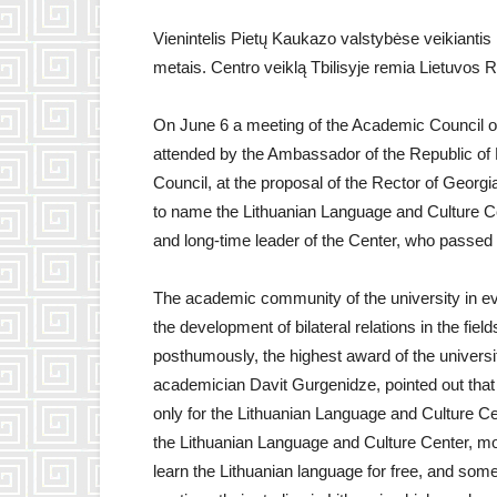
Vienintelis Pietų Kaukazo valstybėse veikiantis L
metais. Centro veiklą Tbilisyje remia Lietuvos R
On June 6 a meeting of the Academic Council o
attended by the Ambassador of the Republic of 
Council, at the proposal of the Rector of Georg
to name the Lithuanian Language and Culture Cen
and long-time leader of the Center, who passed
The academic community of the university in eval
the development of bilateral relations in the fi
posthumously, the highest award of the universit
academician Davit Gurgenidze, pointed out that 
only for the Lithuanian Language and Culture Ce
the Lithuanian Language and Culture Center, mo
learn the Lithuanian language for free, and som