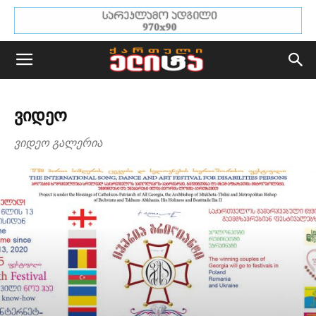
ᲕᲘᲓᲔᲝ
ვიდეო გალერია