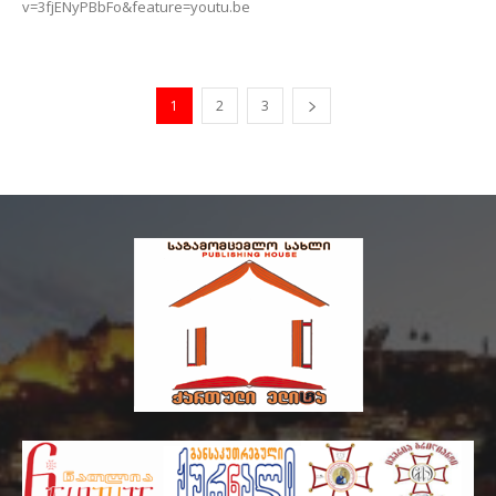
v=3fjENyPBbFo&feature=youtu.be
1
2
3