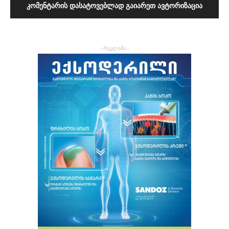
ᲙᲝᲛᲔᲜᲢᲐᲠᲘᲡ ᲓᲐᲡᲐᲢᲝᲕᲔᲑᲚᲐᲓ ᲒᲐᲘᲐᲠᲔᲗ ᲐᲕᲢᲝᲠᲘᲖᲐᲪᲘᲐ
- რეკლამა -