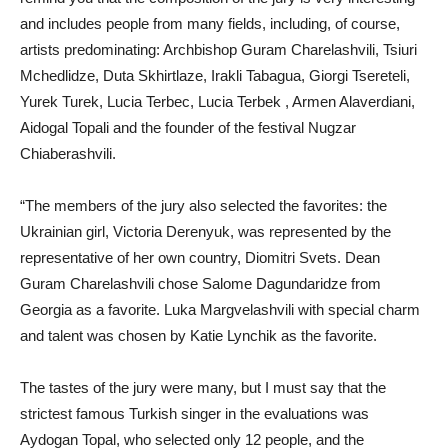
and includes people from many fields, including, of course,
artists predominating: Archbishop Guram Charelashvili, Tsiuri
Mchedlidze, Duta Skhirtlaze, Irakli Tabagua, Giorgi Tsereteli,
Yurek Turek, Lucia Terbec, Lucia Terbek , Armen Alaverdiani,
Aidogal Topali and the founder of the festival Nugzar
Chiaberashvili.
“The members of the jury also selected the favorites: the
Ukrainian girl, Victoria Derenyuk, was represented by the
representative of her own country, Diomitri Svets. Dean
Guram Charelashvili chose Salome Dagundaridze from
Georgia as a favorite. Luka Margvelashvili with special charm
and talent was chosen by Katie Lynchik as the favorite.
The tastes of the jury were many, but I must say that the
strictest famous Turkish singer in the evaluations was
Aydogan Topal, who selected only 12 people, and the