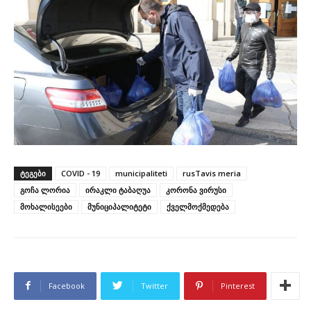
ᲢᲔᲒᲔᲑᲘ
COVID - 19
municipaliteti
rusTavis meria
გოჩა ლორია
ირაკლი ტაბაღუა
კორონა ვირუსი
მოხალისეები
მუნიციპალიტეტი
ქველმოქმედება
Facebook
Twitter
Pinterest