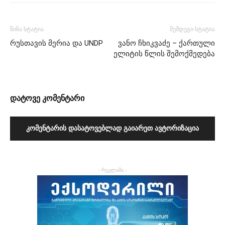
წინა სტატია
შემდეგი სტატია
რუსთავის მერია და UNDP
ვანო ჩხიკვაძე – ქართული
ელიტის წლის შემოქმედება
დატოვე კომენტარი
ᲙᲝᲛᲔᲜᲢᲐᲠᲘᲡ ᲓᲐᲡᲐᲢᲝᲕᲔᲑᲚᲐᲓ ᲒᲐᲘᲐᲠᲔᲗ ᲐᲕᲢᲝᲠᲘᲖᲐᲪᲘᲐ
- რეკლამა -