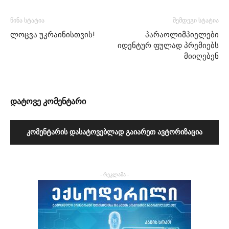
წინა სტატია
შემდეგი სტატია
ლოცვა უკრაინისთვის!
პარაოლიმპიელები
იდენტურ ფულად პრემიებს
მიიღებენ
დატოვე კომენტარი
ᲙᲝᲛᲔᲜᲢᲐᲠᲘᲡ ᲓᲐᲡᲐᲢᲝᲕᲔᲑᲚᲐᲓ ᲒᲐᲘᲐᲠᲔᲗ ᲐᲕᲢᲝᲠᲘᲖᲐᲪᲘᲐ
- რეკლამა -