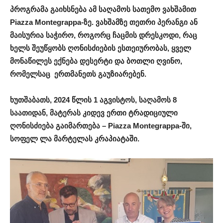
პროგრამა
გაიხსნება
ამ
საღამოს
სათემო
ვახშამით
Piazza Montegrappa-
ზე
.
ვახშამ
ზე
თეთრი
პერანგი
ან
მაისურია
საჭირო
,
როგორც
ჩაცმის
დრეს
კოდი
, რაც
ხელს
შეუწყობს
ღონისძიებ
ი
ს
ესთეიურობას,
ყველ
მონაწილეს ექნება
დესერტი
და
ბოთლი
ღვინ
ო
,
რომელ
საც
ერთმანეთს გაუზიარებენ
.
ხუთშაბათს
, 202
4
წლის
1
აგვისტოს
,
საღამოს
8
საათიდან
,
მატერას
კიდევ
ერთი
ტრადიციული
ღონისძიება
გაიმართება –
Piazza Montegrappa-
ში
,
სოფელ
ლა
მარტელას
კრაპიატაში
.