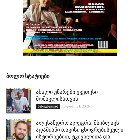
ᲑᲝᲚᲝ ᲡᲢᲐᲢᲘᲔᲑᲘ
ახალი უნარები უკეთესი
მომავლისათვის
ივლისი 31, 2026
საზოგადოება
ალესანდრო ალეგრა: მხიბლავს
ადამიანი თავისი ცხოვრებისეული
ისტორიებით, ტკივილითა და