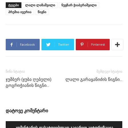
ᲢᲔᲒᲔᲑᲘ
ლალი ლაზაშვილი
ნუგზარ ჭიაბერაშვილი
პრემია ივერია
წიგნი
Facebook
Twitter
Pinterest
წინა სტატია
შემდეგი სტატია
ჯუმბერ (ჯუბა ღებელი)
ლალი გარაყანიძის წიგნი…
გოგრიჭიანის წიგნი…
დატოვე კომენტარი
ᲙᲝᲛᲔᲜᲢᲐᲠᲘᲡ ᲓᲐᲡᲐᲢᲝᲕᲔᲑᲚᲐᲓ ᲒᲐᲘᲐᲠᲔᲗ ᲐᲕᲢᲝᲠᲘᲖᲐᲪᲘᲐ