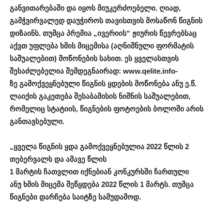
განვითარებაში და იყოს მიუკერძოებელი.
ღიად
,
გამჭვირვალედ
დაუჭიროს თავისთვის მოსაწონ წიგნის
დიზაინს.
თუმცა
პრემია „ივერიის“
ჟიურის
წევრებსაც
აქვთ
უფლება
ხმის
მიცემისა
(აღნიშნული ფორმატის
საშუალებით)
მოწონების
სახით
.
ეს ყველასთვის
შესაძლებელია შემდეგნაირად
: www.qelite.info-
ზე
გამოქვეყნებული
წიგნის
ყდები
ს მოწონება ანუ ე.წ.
ლაიქის გაკეთება შესაბამისის ნიშნის საშუალებით,
რომელიც სტატიის, წიგნების ფოტოების ბოლოში არის
განთავსებული.
„
ყველა წიგნის ყდა გამოქვეყნებულია 2022 წლის 2
თებერვალს და ამავე წლის
1
მარტის
ჩათვლით
იქნებიან
კონკურსში
ჩართული
ანუ
ხმის
მიცემა
შეწყდება
202
2
წლის
1
მარტს
.
თუმცა
წიგნები დარჩება საიტზე სამუდამოდ.