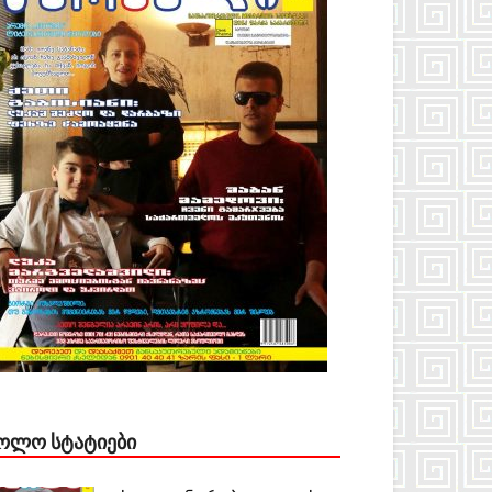
ᲝᲚᲝ ᲡᲢᲐᲢᲘᲔᲑᲘ